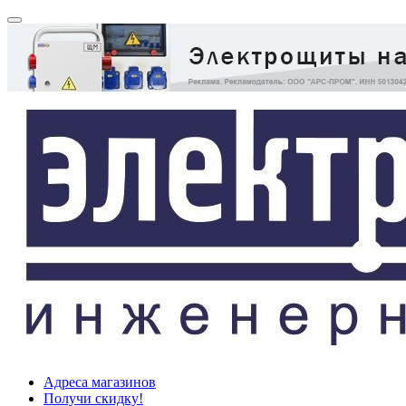
Адреса магазинов
Получи скидку!