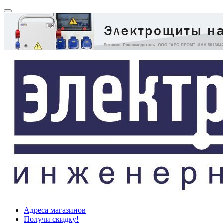
Адреса магазинов
Получи скидку!