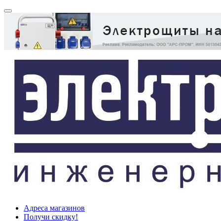
Адреса магазинов
Получи скидку!