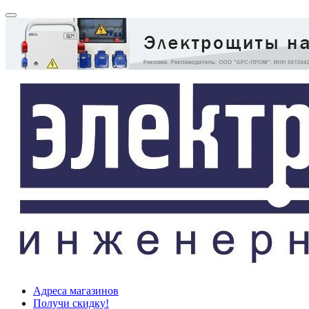
Адреса магазинов
Получи скидку!