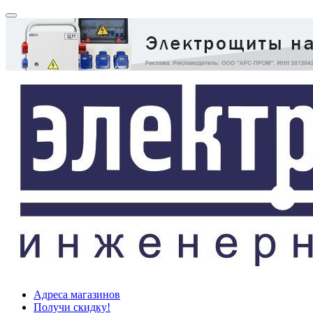
Адреса магазинов
Получи скидку!