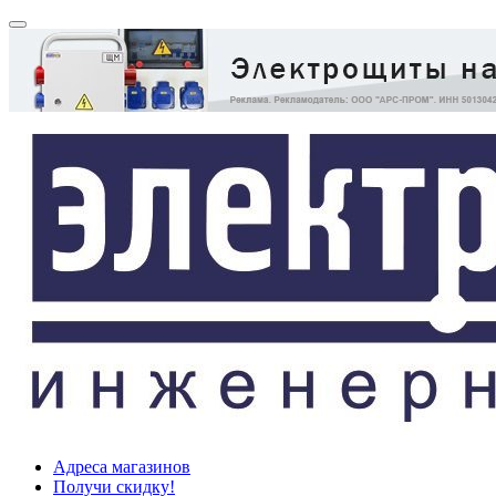
Адреса магазинов
Получи скидку!