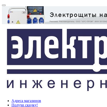
Адреса магазинов
Получи скидку!