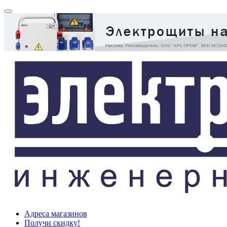
Адреса магазинов
Получи скидку!