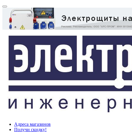
Адреса магазинов
Получи скидку!