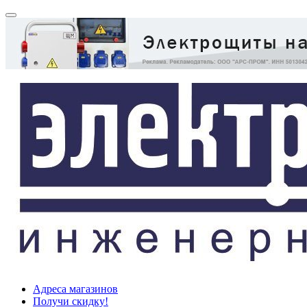
Адреса магазинов
Получи скидку!