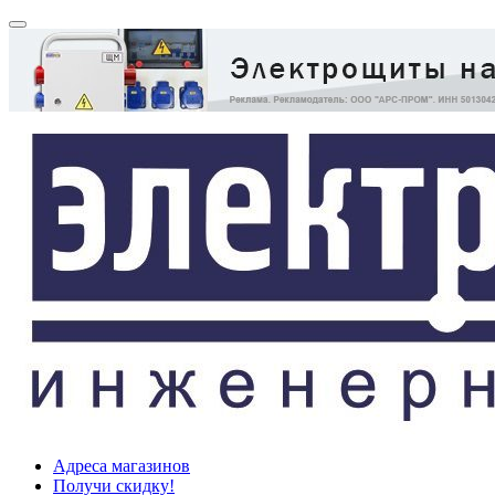
Адреса магазинов
Получи скидку!