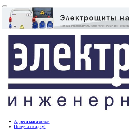
Адреса магазинов
Получи скидку!