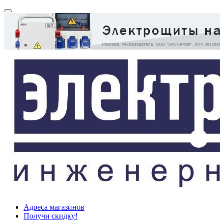
Адреса магазинов
Получи скидку!