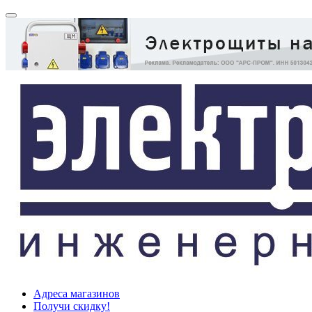
Адреса магазинов
Получи скидку!