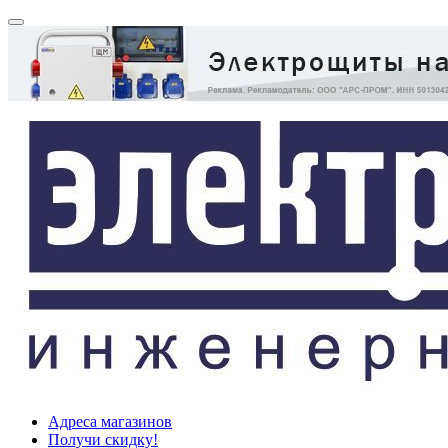
Адреса магазинов
Получи скидку!