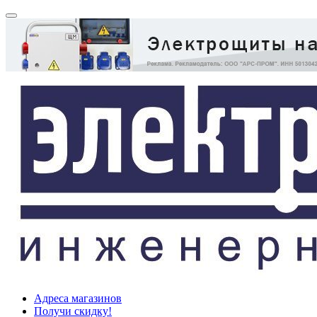
Адреса магазинов
Получи скидку!