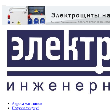
Адреса магазинов
Получи скидку!