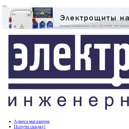
Адреса магазинов
Получи скидку!