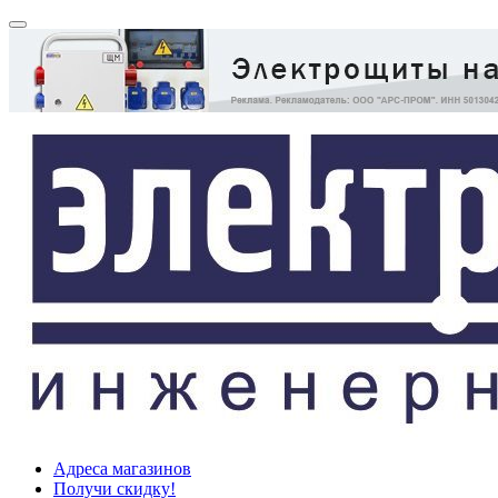
Адреса магазинов
Получи скидку!