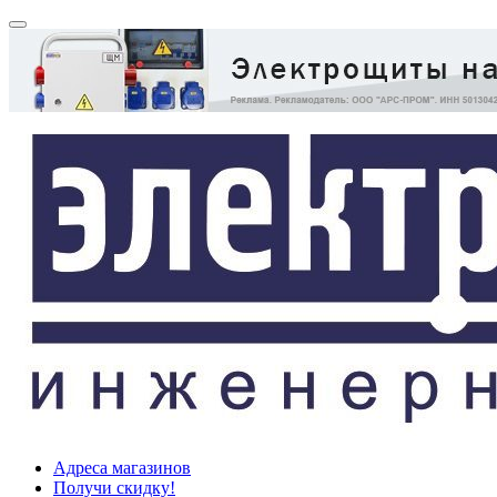
Адреса магазинов
Получи скидку!