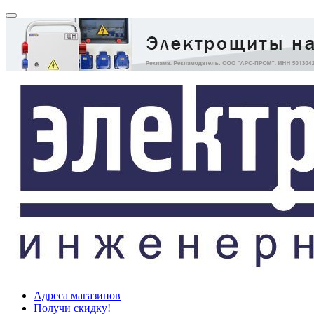
Адреса магазинов
Получи скидку!