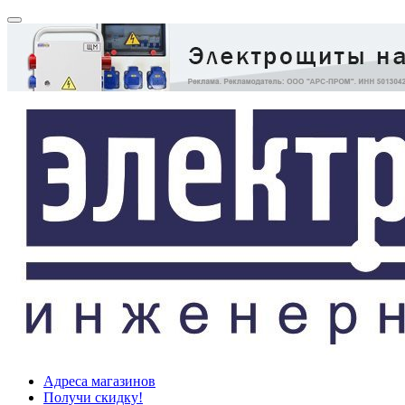
Адреса магазинов
Получи скидку!