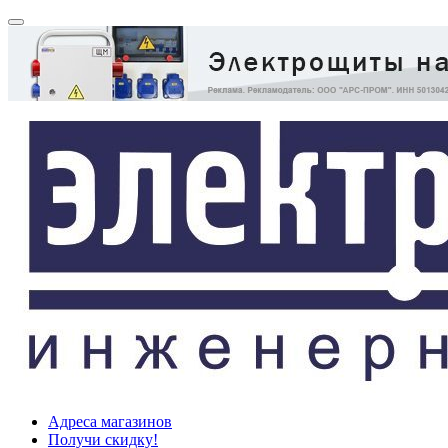
Адреса магазинов
Получи скидку!