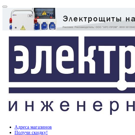
Адреса магазинов
Получи скидку!