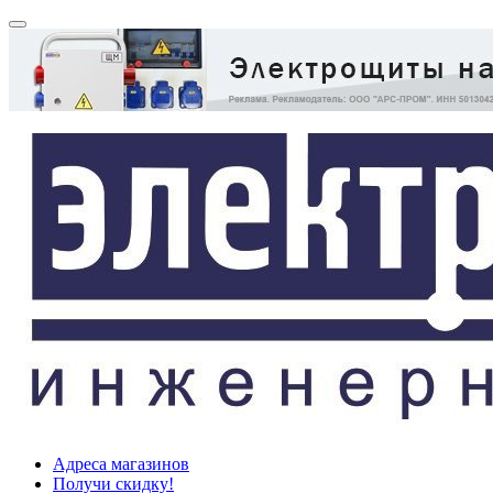
Адреса магазинов
Получи скидку!