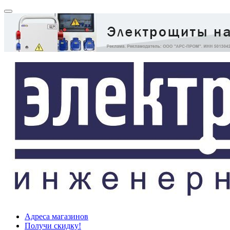
Адреса магазинов
Получи скидку!