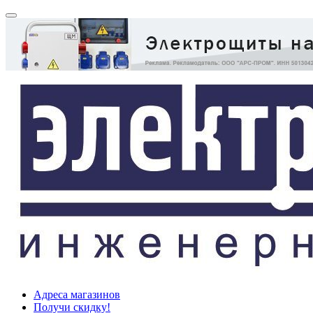
Адреса магазинов
Получи скидку!