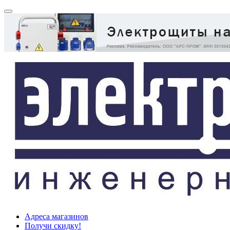
Адреса магазинов
Получи скидку!