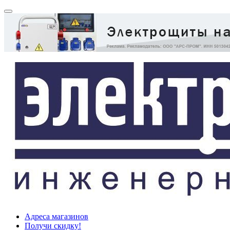
Адреса магазинов
Получи скидку!