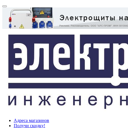
Адреса магазинов
Получи скидку!