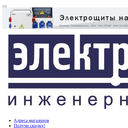
Адреса магазинов
Получи скидку!