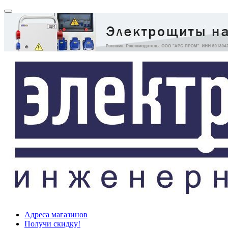
Адреса магазинов
Получи скидку!