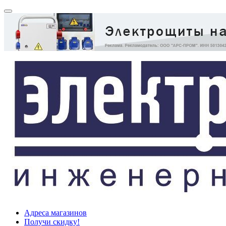
Адреса магазинов
Получи скидку!