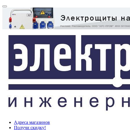
Адреса магазинов
Получи скидку!