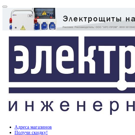
Адреса магазинов
Получи скидку!