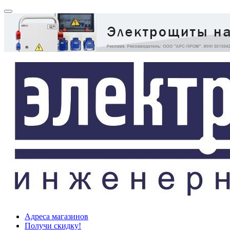
Адреса магазинов
Получи скидку!