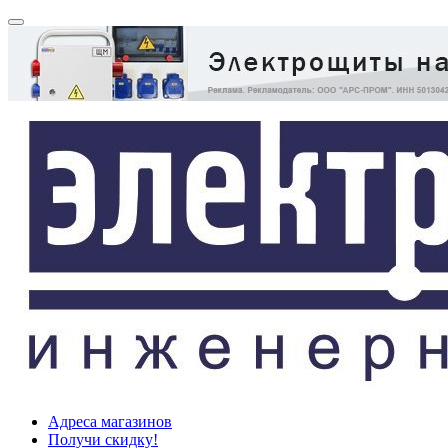
Адреса магазинов
Получи скидку!