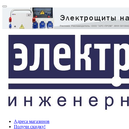
Адреса магазинов
Получи скидку!