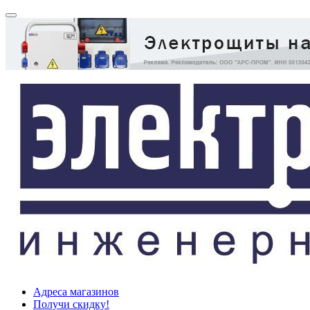
Адреса магазинов
Получи скидку!