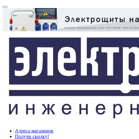
Адреса магазинов
Получи скидку!