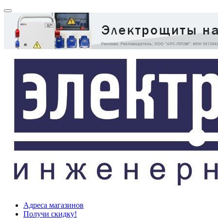
Адреса магазинов
Получи скидку!