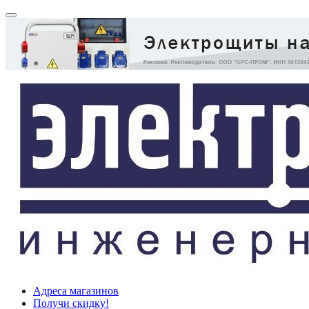
Адреса магазинов
Получи скидку!