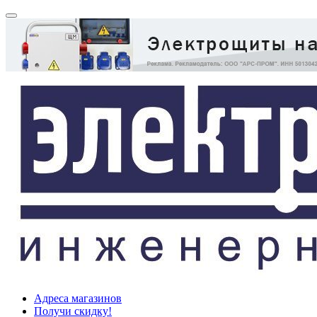
Адреса магазинов
Получи скидку!