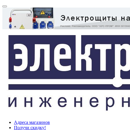
Адреса магазинов
Получи скидку!