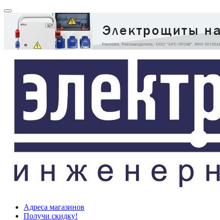
Адреса магазинов
Получи скидку!