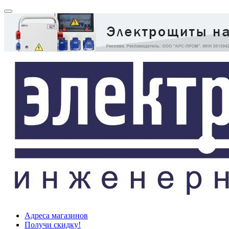
Адреса магазинов
Получи скидку!