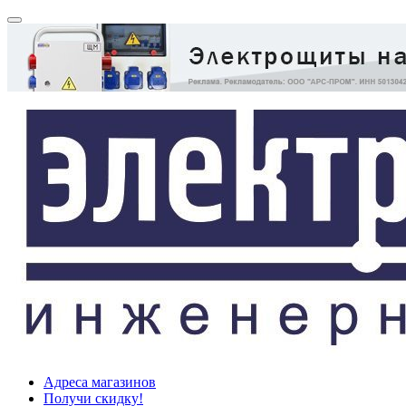
Адреса магазинов
Получи скидку!