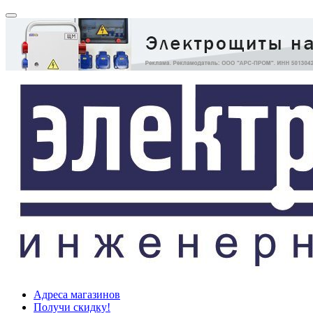
Адреса магазинов
Получи скидку!