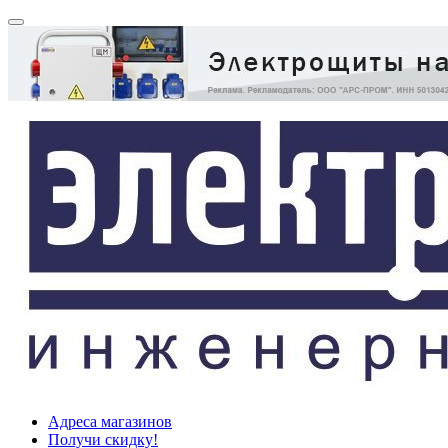
Адреса магазинов
Получи скидку!