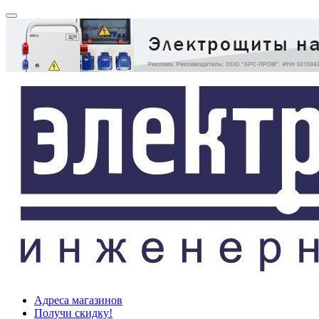
Адреса магазинов
Получи скидку!